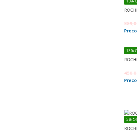
10% O
ROCHI
389,
Prec
13% O
ROCHI
450,
Prec
5% Of
ROCHI