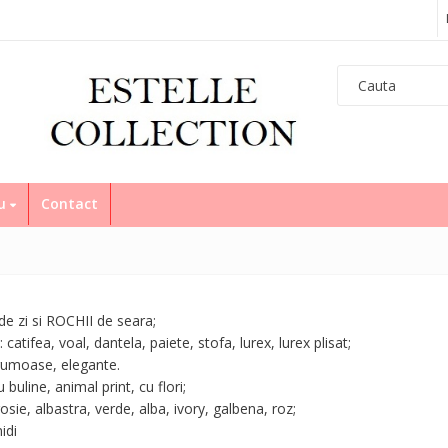
eu
Contact
e zi si ROCHII de seara;
 catifea, voal, dantela, paiete, stofa, lurex, lurex plisat;
rumoase, elegante.
 buline, animal print, cu flori;
osie, albastra, verde, alba, ivory, galbena, roz;
idi