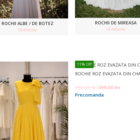
ROCHII DE MIREASA
ROCHII ALBE / DE BOTEZ
13 Articole
18 Articole
11% Off
ROCHIE ROZ EVAZATA DIN CH
Prețul
Prețul
449,00
lei
399,00
lei
inițial
curent
Precomanda
a
este:
fost:
399,00 le
449,00 lei.