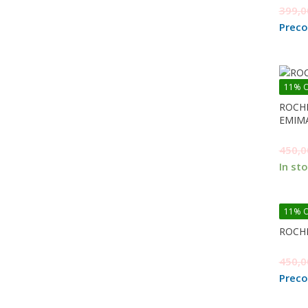
399,
Prec
11% O
ROCHI
EMIM
450,
In st
11% O
ROCHI
450,
Prec