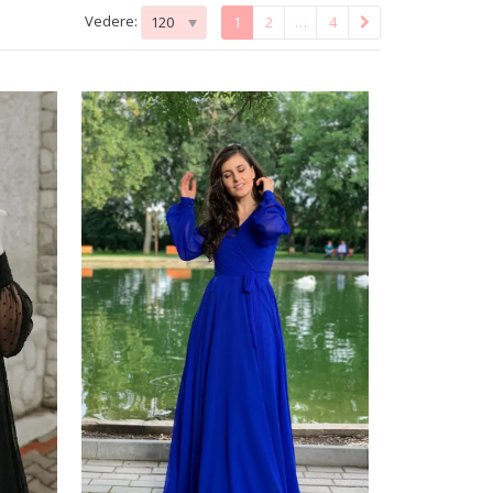
Vedere:
120
1
2
…
4