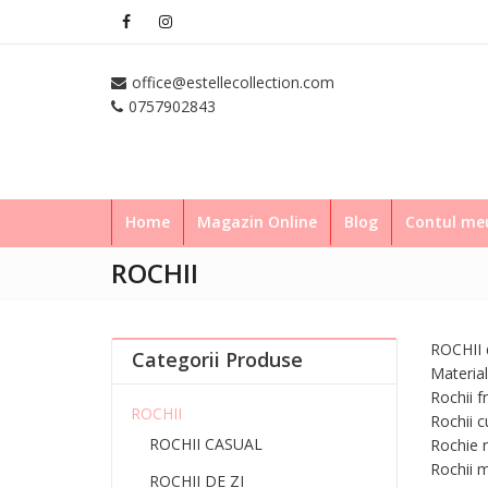
office@estellecollection.com
0757902843
Home
Magazin Online
Blog
Contul m
ROCHII
ROCHII d
Categorii Produse
Material:
Rochii f
ROCHII
Rochii cu
ROCHII CASUAL
Rochie r
Rochii m
ROCHII DE ZI