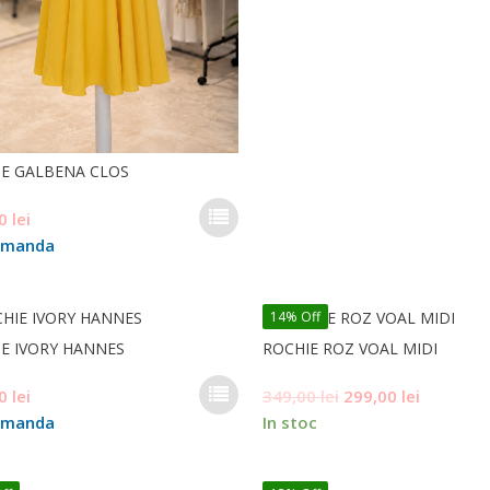
E GALBENA CLOS
Acest
00
lei
produs
omanda
are
mai
multe
14% Off
variații.
E IVORY HANNES
Opțiunile
ROCHIE ROZ VOAL MIDI
pot
Acest
Prețul
Prețul
00
lei
349,00
lei
299,00
lei
fi
produs
alese
inițial
curent
omanda
In stoc
are
în
a
este:
mai
pagina
fost:
299,00 le
multe