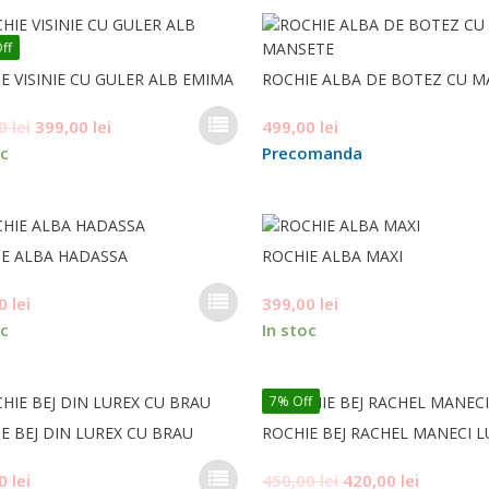
fost:
399,00 lei.
multe
produsului.
450,00 lei.
variații.
ff
Opțiunile
E VISINIE CU GULER ALB EMIMA
pot
ROCHIE ALBA DE BOTEZ CU 
fi
Acest
Prețul
Prețul
00
lei
399,00
lei
499,00
lei
alese
produs
inițial
curent
în
oc
Precomanda
are
pagina
a
este:
mai
produsului.
fost:
399,00 lei.
multe
450,00 lei.
variații.
E ALBA HADASSA
Opțiunile
ROCHIE ALBA MAXI
pot
Acest
00
lei
399,00
lei
fi
produs
alese
oc
In stoc
are
în
mai
pagina
multe
produsului.
7% Off
variații.
E BEJ DIN LUREX CU BRAU
Opțiunile
ROCHIE BEJ RACHEL MANECI L
pot
Acest
Prețul
Prețul
00
lei
450,00
lei
420,00
lei
fi