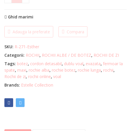
ROCHIE ALBA ESTHER quantity
Ghid marimi
Adauga la preferate
Compara
SKU:
R-271-Esther
Categorii:
ROCHII
,
ROCHII ALBE / DE BOTEZ
,
ROCHII DE ZI
Tags:
botez
,
cordon detasabil
,
dublu voal
,
evazata
,
fermoar la
spate
,
maxi
,
rochie alba
,
rochie botez
,
rochie lunga
,
rochii
,
Rochii de zi
,
rochii online
,
voal
Brands:
Estelle Collection