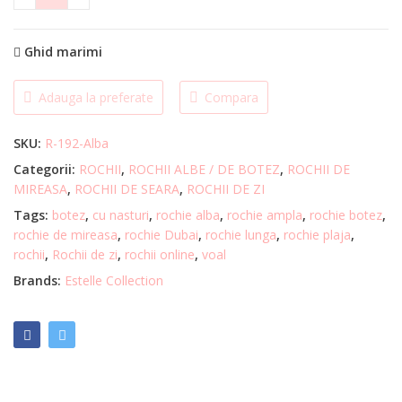
ROCHIE ALBA MAXI quantity
Ghid marimi
Adauga la preferate
Compara
SKU:
R-192-Alba
Categorii:
ROCHII
,
ROCHII ALBE / DE BOTEZ
,
ROCHII DE
MIREASA
,
ROCHII DE SEARA
,
ROCHII DE ZI
Tags:
botez
,
cu nasturi
,
rochie alba
,
rochie ampla
,
rochie botez
,
rochie de mireasa
,
rochie Dubai
,
rochie lunga
,
rochie plaja
,
rochii
,
Rochii de zi
,
rochii online
,
voal
Brands:
Estelle Collection