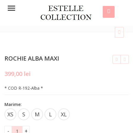
Menu
ROCHIE ALBA MAXI
399,00
lei
lei
* COD R-192-Alba *
lei
Marime:
XS
S
M
L
XL