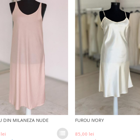
U DIN MILANEZA NUDE
FUROU IVORY
Acest
0
lei
85,00
lei
produs