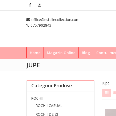
office@estellecollection.com
0757902843
Home
Magazin Online
Blog
Contul m
JUPE
Jupe
Categorii Produse
ROCHII
ROCHII CASUAL
ROCHII DE ZI