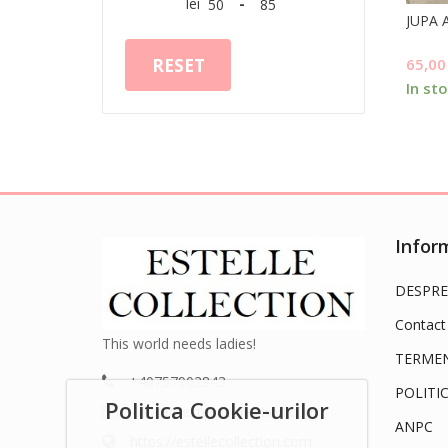
lei
-
JUPA 
65,0
RESET
In st
Inform
DESPRE
Contact
This world needs ladies!
TERMENI
+40757902843
POLITI
Politica Cookie-urilor
office@estellecollection.com
ANPC
https://estellecollection.com