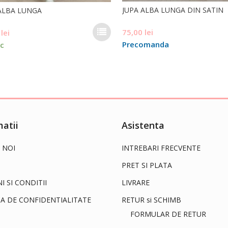
JUPA ALBA LUNGA DIN SATIN
ALBA LUNGA
Acest
75,00
lei
0
lei
produs
Precomanda
oc
are
mai
multe
variații.
Opțiunile
pot
fi
atii
Asistenta
alese
în
 NOI
INTREBARI FRECVENTE
pagina
produsului.
PRET SI PLATA
 SI CONDITII
LIVRARE
CA DE CONFIDENTIALITATE
RETUR si SCHIMB
FORMULAR DE RETUR