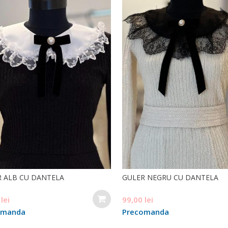
 ALB CU DANTELA
GULER NEGRU CU DANTELA
0
lei
99,00
lei
omanda
Precomanda