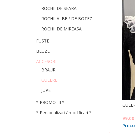
ROCHII DE SEARA
ROCHII ALBE / DE BOTEZ
ROCHII DE MIREASA
FUSTE
BLUZE
ACCESORII
BRAURI
GULERE
JUPE
* PROMOTII *
GULER
* Personalizari / modificari *
99,0
Prec