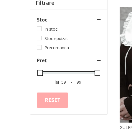
Filtrare
Stoc
In stoc
Stoc epuizat
Precomanda
Preț
lei
-
RESET
GULER