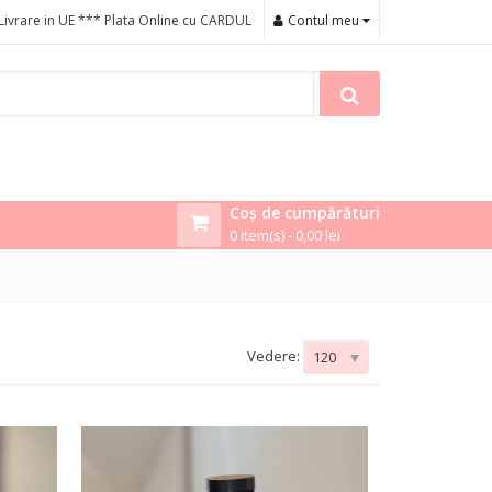
Livrare in UE *** Plata Online cu CARDUL
Contul meu
Coș de cumpărături
0 item(s) -
0,00
lei
Vedere:
120