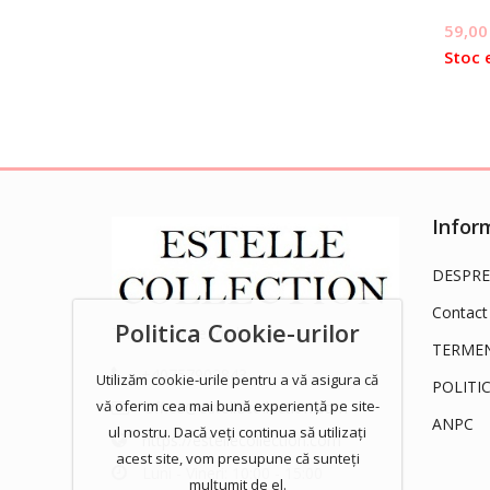
59,0
Stoc 
Inform
DESPRE
Contact
Politica Cookie-urilor
This world needs ladies!
TERMENI
+40757902843
Utilizăm cookie-urile pentru a vă asigura că
POLITI
vă oferim cea mai bună experiență pe site-
office@estellecollection.com
ANPC
ul nostru. Dacă veți continua să utilizați
https://estellecollection.com
acest site, vom presupune că sunteți
Luni - Vineri: 10:00 - 15:00
mulțumit de el.