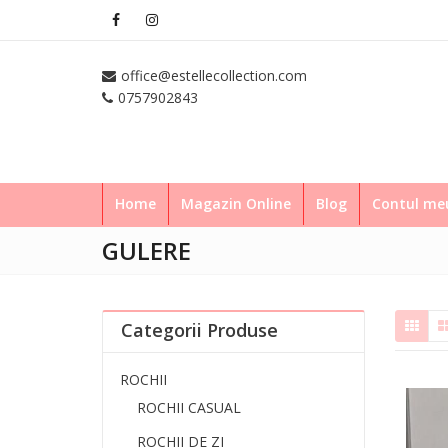
office@estellecollection.com
0757902843
Home
Magazin Online
Blog
Contul m
GULERE
Categorii Produse
ROCHII
ROCHII CASUAL
ROCHII DE ZI