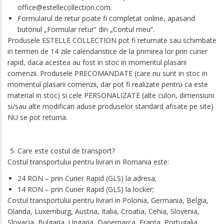
office@estellecollection.com
.
Formularul de retur poate fi completat online, apasand
butonul „Formular retur” din „Contul meu”.
Produsele ESTELLE COLLECTION pot fi returnate sau schimbate
in termen de 14 zile calendaristice de la primirea lor prin curier
rapid, daca acestea au fost in stoc in momentul plasarii
comenzii. Produsele PRECOMANDATE (care nu sunt in stoc in
momentul plasarii comenzii, dar pot fi realizate pentru ca este
material in stoc) si cele PERSONALIZATE (alte culori, dimensiuni
si/sau alte modificari aduse produselor standard afisate pe site)
NU se pot returna.
Care este costul de transport?
Costul transportului pentru livrari in Romania este:
24 RON – prin Curier Rapid (GLS) la adresa;
14 RON – prin Curier Rapid (GLS) la locker;
Costul transportului pentru livrari in Polonia, Germania, Belgia,
Olanda, Luxemburg, Austria, Italia, Croatia, Cehia, Slovenia,
Slovacia, Bulgaria, Ungaria, Danemarca, Franța, Portugalia,