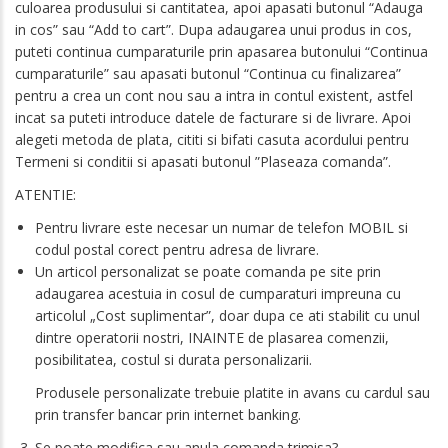
culoarea produsului si cantitatea, apoi apasati butonul “Adauga
in cos” sau “Add to cart”. Dupa adaugarea unui produs in cos,
puteti continua cumparaturile prin apasarea butonului “Continua
cumparaturile” sau apasati butonul “Continua cu finalizarea”
pentru a crea un cont nou sau a intra in contul existent, astfel
incat sa puteti introduce datele de facturare si de livrare. Apoi
alegeti metoda de plata, cititi si bifati casuta acordului pentru
Termeni si conditii si apasati butonul ”Plaseaza comanda”.
ATENTIE:
Pentru livrare este necesar un numar de telefon MOBIL si
codul postal corect pentru adresa de livrare.
Un articol personalizat se poate comanda pe site prin
adaugarea acestuia in cosul de cumparaturi impreuna cu
articolul „Cost suplimentar”, doar dupa ce ati stabilit cu unul
dintre operatorii nostri, INAINTE de plasarea comenzii,
posibilitatea, costul si durata personalizarii.
Produsele personalizate trebuie platite in avans cu cardul sau
prin transfer bancar prin internet banking.
Se poate modifica sau anula comanda trimisa?