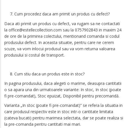
7. Cum procedez daca am primit un produs cu defect?
Daca ati primit un produs cu defect, va rugam sa ne contactati
la office@estellecollection.com sau la 0757902843 in maxim 24
de ore de la primirea colectului, mentionand comanda si codul
produsului defect. In aceasta situatie, pentru care ne cerem
scuze, va vom inlocui produsul sau va vom returna valoarea
produsului si costul de transport.
8. Cum stiu daca un produs este in stoc?
In pagina produsului, daca alegeti o marime, deasupra cantitatii
o sa apara una din urmatoarele variante: In stoc, In stoc (poate
fi pre-comandat), Stoc epuizat, Disponibil pentru precomandă.
Varianta „In stoc (poate fi pre-comandat)” se refera la situatia in
care produsul respectiv este in stoc intr-o cantitate limitata
(cateva bucati) pentru marimea selectata, dar se poate realiza si
la pre-comanda pentru cantitati mai mari.