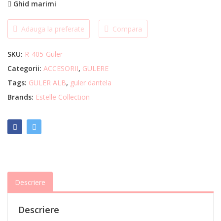
Ghid marimi
Adauga la preferate
Compara
SKU:
R-405-Guler
Categorii:
ACCESORII
,
GULERE
Tags:
GULER ALB
,
guler dantela
Brands:
Estelle Collection
Descriere
Descriere