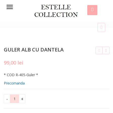
Menu
GULER ALB CU DANTELA
99,00
lei
lei
* COD R-405-Guler *
450,00
lei
Precomanda
399,00
lei
GULER ALB CU DANTELA quantity