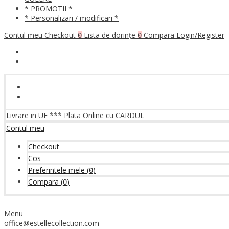
* PROMOTII *
* Personalizari / modificari *
Contul meu
Checkout
Lista de dorințe
Compara
Login/Register
0
0
Livrare in UE *** Plata Online cu CARDUL
Contul meu
Checkout
Cos
Preferintele mele
(
)
0
Compara
(
)
0
Menu
office@estellecollection.com