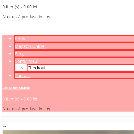
0 item(s) -
0,00
lei
Nu există produse în coș.
Home
Magazin Online
Blog
Contul meu
Checkout
Contact
Coș de cumpărături
0 item(s) -
0,00
lei
Nu există produse în coș.
🔍