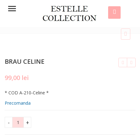
Menu
BRAU CELINE
99,00
lei
165,00
lei
lei
120,00
lei
* COD A-210-Celine *
Precomanda
BRAU CELINE quantity