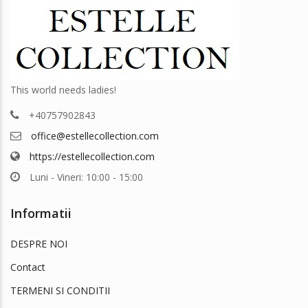
ale
în
pag
prod
This world needs ladies!
+40757902843
office@estellecollection.com
https://estellecollection.com
Luni - Vineri: 10:00 - 15:00
Informatii
DESPRE NOI
Contact
TERMENI SI CONDITII