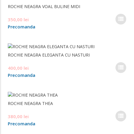
ROCHIE NEAGRA VOAL BULINE MIDI
Opți
pot
Ace
350,00
lei
fi
pro
ale
Precomanda
are
în
mai
pag
mul
prod
varia
ROCHIE NEAGRA ELEGANTA CU NASTURI
Opți
pot
Ace
400,00
lei
fi
pro
ale
Precomanda
are
în
mai
pag
mul
prod
varia
ROCHIE NEAGRA THEA
Opți
pot
Ace
380,00
lei
fi
pro
ale
Precomanda
are
în
mai