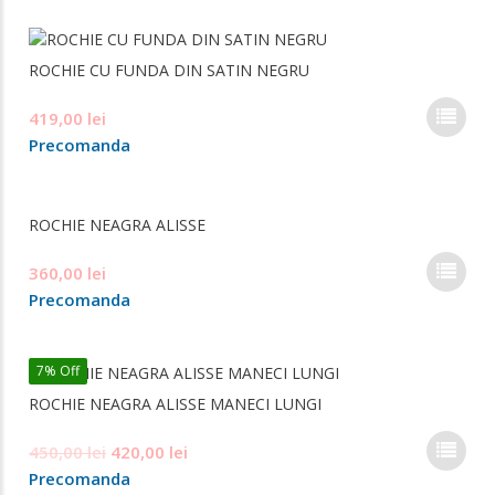
pag
fost:
350,00 lei.
mul
prod
400,00 lei.
varia
ROCHIE CU FUNDA DIN SATIN NEGRU
Opți
pot
Ace
419,00
lei
fi
pro
ale
Precomanda
are
în
mai
pag
mul
prod
ROCHIE NEAGRA ALISSE
varia
Opți
Ace
360,00
lei
pot
pro
fi
Precomanda
are
ale
mai
în
mul
pag
7% Off
varia
prod
ROCHIE NEAGRA ALISSE MANECI LUNGI
Opți
pot
Ace
Prețul
Prețul
450,00
lei
420,00
lei
fi
pro
inițial
curent
ale
Precomanda
are