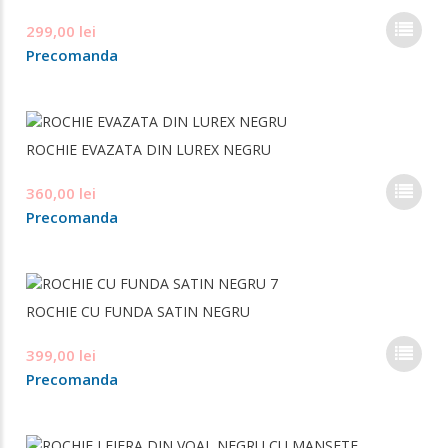
Opți
Ace
299,00
lei
pot
pro
fi
Precomanda
are
ale
mai
în
mul
pag
varia
prod
ROCHIE EVAZATA DIN LUREX NEGRU
Opți
pot
Ace
360,00
lei
fi
pro
ale
Precomanda
are
în
mai
pag
mul
prod
varia
ROCHIE CU FUNDA SATIN NEGRU
Opți
pot
Ace
399,00
lei
fi
pro
ale
Precomanda
are
în
mai
pag
mul
prod