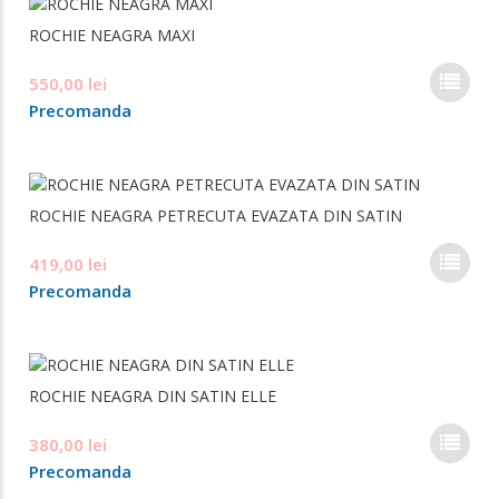
prod
399,00 lei.
varia
ROCHIE NEAGRA MAXI
Opți
pot
Ace
550,00
lei
fi
pro
ale
Precomanda
are
în
mai
pag
mul
prod
varia
ROCHIE NEAGRA PETRECUTA EVAZATA DIN SATIN
Opți
pot
Ace
419,00
lei
fi
pro
ale
Precomanda
are
în
mai
pag
mul
prod
varia
ROCHIE NEAGRA DIN SATIN ELLE
Opți
pot
Ace
380,00
lei
fi
pro
ale
Precomanda
are
în