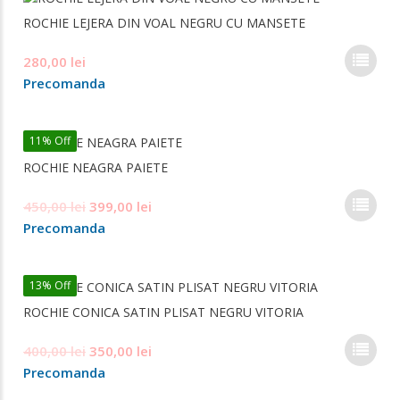
varia
ROCHIE LEJERA DIN VOAL NEGRU CU MANSETE
Opți
pot
Ace
280,00
lei
fi
pro
ale
Precomanda
are
în
mai
pag
mul
prod
11% Off
varia
ROCHIE NEAGRA PAIETE
Opți
pot
Ace
Prețul
Prețul
450,00
lei
399,00
lei
fi
pro
inițial
curent
ale
Precomanda
are
în
a
este:
mai
pag
fost:
399,00 lei.
mul
prod
13% Off
450,00 lei.
varia
ROCHIE CONICA SATIN PLISAT NEGRU VITORIA
Opți
pot
Ace
Prețul
Prețul
400,00
lei
350,00
lei
fi
pro
inițial
curent
ale
Precomanda
are
în
a
este:
mai