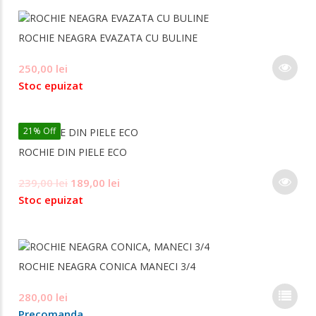
pag
mul
prod
varia
ROCHIE NEAGRA EVAZATA CU BULINE
Opți
pot
Ace
250,00
lei
fi
pro
ale
Stoc epuizat
are
în
mai
pag
mul
prod
21% Off
varia
ROCHIE DIN PIELE ECO
Opți
pot
Ace
Prețul
Prețul
239,00
lei
189,00
lei
fi
pro
inițial
curent
ale
Stoc epuizat
are
în
a
este:
mai
pag
fost:
189,00 lei.
mul
prod
239,00 lei.
varia
ROCHIE NEAGRA CONICA MANECI 3/4
Opți
pot
Ace
280,00
lei
fi
pro
ale
Precomanda