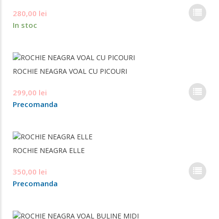
pot
Ace
280,00
lei
fi
pro
ale
In stoc
are
în
mai
pag
mul
prod
varia
ROCHIE NEAGRA VOAL CU PICOURI
Opți
pot
Ace
299,00
lei
fi
pro
ale
Precomanda
are
în
mai
pag
mul
prod
varia
ROCHIE NEAGRA ELLE
Opți
pot
Ace
350,00
lei
fi
pro
ale
Precomanda
are
în
mai
pag
mul
prod
varia