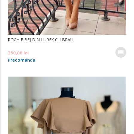
ROCHIE BEJ DIN LUREX CU BRAU
Ace
350,00
lei
pro
Precomanda
are
mai
mul
varia
Opți
pot
fi
ale
în
pag
prod