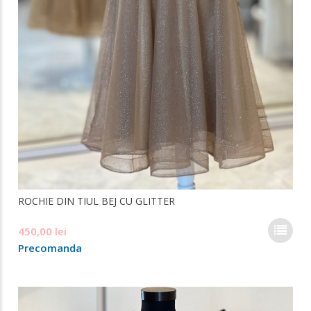
ROCHIE DIN TIUL BEJ CU GLITTER
Ace
450,00
lei
pro
Precomanda
are
mai
mul
varia