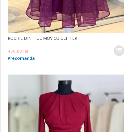
ROCHIE DIN TIUL MOV CU GLITTER
Ace
450,00
lei
pro
Precomanda
are
mai
mul
varia
Opți
pot
fi
ale
în
pag
prod