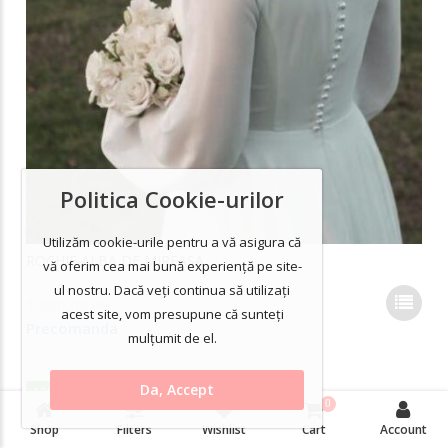
Politica Cookie-urilor
Utilizăm cookie-urile pentru a vă asigura că
ROCHIE ALBA DE MIREASA
vă oferim cea mai bună experiență pe site-
Ace
ul nostru. Dacă veți continua să utilizați
1.000,00
lei
pro
acest site, vom presupune că sunteți
Precomanda
are
mulțumit de el.
mai
mul
Da, Accept
12% Off
varia
0
0
ROCHIE FUNDA SATIN NEGRU
Opți
Shop
Filters
Wishlist
Cart
Account
pot